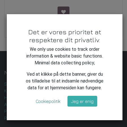
Lyrikværksted
Det er vores prioritet at
kr
100.00
respektere dit privatliv.
We only use cookies to track order
information & website basic functions.
Minimal data collecting policy;
Nyttige Links
Ved at klikke på dette banner, giver du
os tilladelse til at indsamle nødvendige
Startside
data for at hjemmesiden kan fungere.
Kontakt os
Handelsbetingelser
Cookiepolitik
Jeg er enig
AI-udvikling og -leverance
Privatlivspolitik
Privatliv