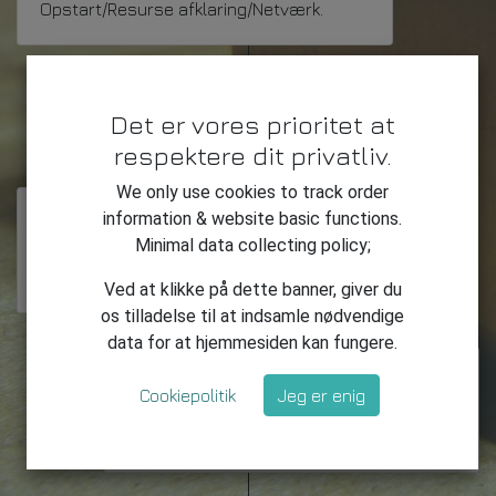
Opstart/Resurse afklaring/Netværk.
Mellem:
Det er vores prioritet at
(Scope 2)
respektere dit privatliv.
We only use cookies to track order
information & website basic functions.
Link til definition:
Minimal data collecting policy;
https://www.un.org/sustainabledevelopm
ent/
Ved at klikke på dette banner, giver du
os tilladelse til at indsamle nødvendige
data for at hjemmesiden kan fungere.
I relation til produkttilpasning:
Minedrift:
Cookiepolitik
Jeg er enig
Kobber, Zink, Bly, Guld ( Responsible
Sourcing )