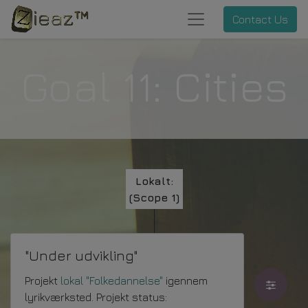
Contact Us
Goal 11: Cities
Lokalt:
(Scope 1)
"Under udvikling"
Projekt
lokal "Folkedannelse"
igennem
lyrikværksted. Projekt status: