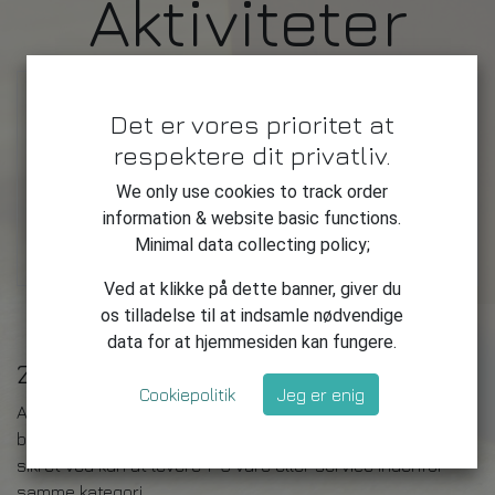
Aktiviteter
Det er vores prioritet at
respektere dit privatliv.
We only use cookies to track order
Produktion af
information & website basic functions.
Workshops i AI
Frivilligt arbejde
Studie
Minimal data collecting policy;
Viden
Mikrofoner
Ved at klikke på dette banner, giver du
os tilladelse til at indsamle nødvendige
data for at hjemmesiden kan fungere.
Zieaz 10X™ er et design initiativ
Cookiepolitik
Jeg er enig
At drive forretning i dag kræver nye metoder, og det
betyder ofte at en virksomhed ikke længere kan være
sikret ved kun at levere 1-5 vare eller service indenfor
samme kategori.