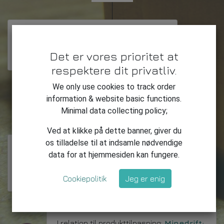
"Under udvikling"
Det er vores prioritet at
Ingen direkte projekt aktivitet pt.
respektere dit privatliv.
We only use cookies to track order
Mellem:
information & website basic functions.
(Scope 2)
Minimal data collecting policy;
Ved at klikke på dette banner, giver du
os tilladelse til at indsamle nødvendige
Link til definition:
data for at hjemmesiden kan fungere.
https://www.un.org/sustainabledevelopm
ent/
Cookiepolitik
Jeg er enig
I relation til produkttilpasning:
Minedrift: