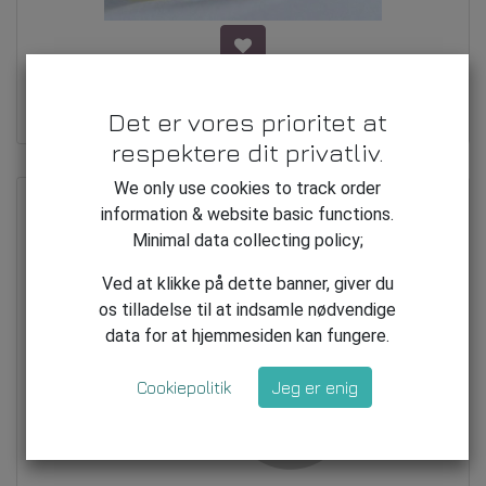
Skift af membran & Fuld test
Det er vores prioritet at
kr
750.00
respektere dit privatliv.
We only use cookies to track order
information & website basic functions.
Minimal data collecting policy;
Ved at klikke på dette banner, giver du
os tilladelse til at indsamle nødvendige
data for at hjemmesiden kan fungere.
Cookiepolitik
Jeg er enig