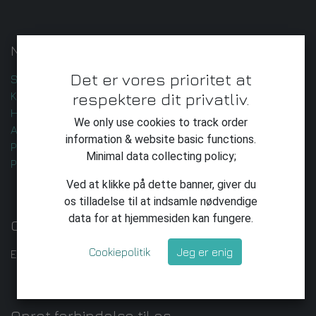
Nyttige Links
Det er vores prioritet at
Startside
respektere dit privatliv.
Kontakt os
Handelsbetingelser
We only use cookies to track order
AI-udvikling og -leverance
information & website basic functions.
Privatlivspolitik
Minimal data collecting policy;
Privatliv
Ved at klikke på dette banner, giver du
os tilladelse til at indsamle nødvendige
data for at hjemmesiden kan fungere.
Om os
Cookiepolitik
Jeg er enig
Enkeltmandsvirksomhed med ambitioner.
Opret forbindelse til os