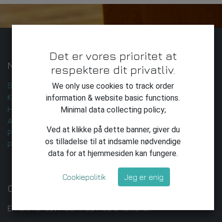
Det er vores prioritet at
Nyttige Links
respektere dit privatliv.
Startside
We only use cookies to track order
Kontakt os
information & website basic functions.
Handelsbetingelser
Minimal data collecting policy;
AI-udvikling og -leverance
Ved at klikke på dette banner, giver du
Privatlivspolitik
os tilladelse til at indsamle nødvendige
Privatliv
data for at hjemmesiden kan fungere.
Cookiepolitik
Jeg er enig
Om os
Enkeltmandsvirksomhed med ambitioner.