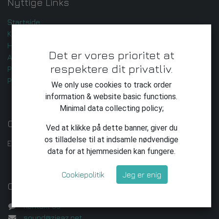
Nyttige Links
Startside
Kontakt os
Handelsbetingelser
Det er vores prioritet at
AI-udvikling og -leverance
respektere dit privatliv.
Privatlivspolitik
Privatliv
We only use cookies to track order
information & website basic functions.
Minimal data collecting policy;
Om os
Ved at klikke på dette banner, giver du
os tilladelse til at indsamle nødvendige
Enkeltmandsvirksomhed med ambitioner.
data for at hjemmesiden kan fungere.
Cookiepolitik
Jeg er enig
Opret forbindelse til os
Kontakt os
sound@zieaz.net