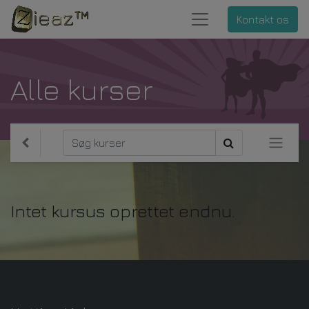
Kontakt os
Alle kurser
Intet kursus oprettet endnu.