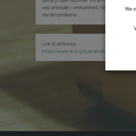
Dette projekt kommer ind emner som arbejd
ved arbejdet i virksomhed, hjemmet og med
We on
Verdensmålene.
V
Link til definition:
https://www.un.org/sustainabledevelopmen