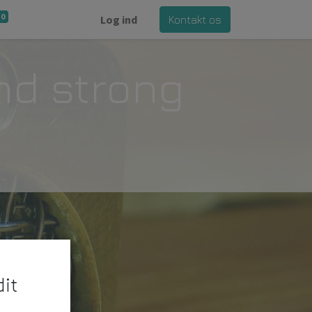
0
Log ind
Kontakt os
and strong
it