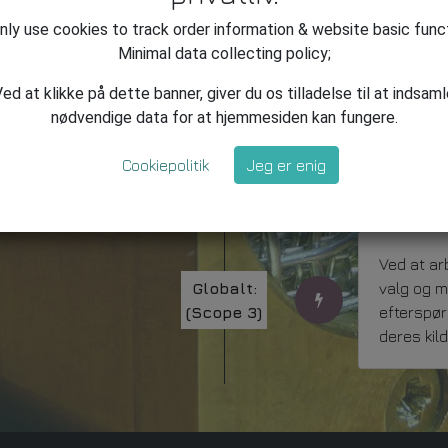
smiljø
ly use cookies to track order information & website basic func
Minimal data collecting policy;
ed at klikke på dette banner, giver du os tilladelse til at indsam
nødvendige data for at hjemmesiden kan fungere.
Mellem:
I relation
Cookiepolitik
Jeg er enig
t/
(Scope 2)
Zink, Bly,
Ved at ar
Globalt:
valg og m
(Scope 3)
efterspør
deres kild