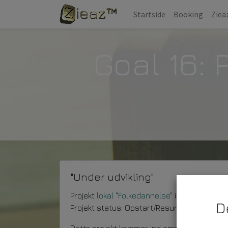
Startside
Booking
Ziea
Goal 16: 
"Under udvikling"
Projekt
lokal "Folkedannelse"
igennem lyrikv
D
Projekt status: Opstart/Resurse afklaring/