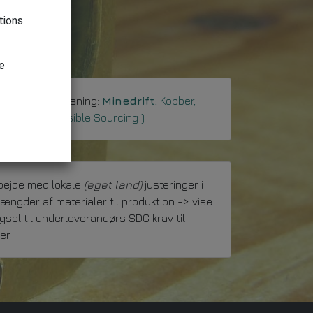
tions.
le
 til produkttilpasning:
Minedrift:
Kobber,
 Guld ( Responsible Sourcing )
bejde med lokale
(eget land)
justeringer i
ængder af materialer til produktion -> vise
gsel til underleverandørs SDG krav til
er.