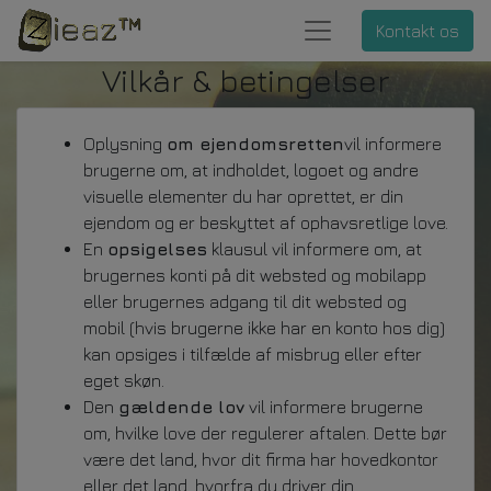
Kontakt os
Vilkår & betingelser
Oplysning
om ejendomsretten
vil informere
brugerne om, at indholdet, logoet og andre
visuelle elementer du har oprettet, er din
ejendom og er beskyttet af ophavsretlige love.
En
opsigelses
klausul vil informere om, at
brugernes konti på dit websted og mobilapp
eller brugernes adgang til dit websted og
mobil (hvis brugerne ikke har en konto hos dig)
kan opsiges i tilfælde af misbrug eller efter
eget skøn.
Den
gældende lov
vil informere brugerne
om, hvilke love der regulerer aftalen. Dette bør
være det land, hvor dit firma har hovedkontor
eller det land, hvorfra du driver din