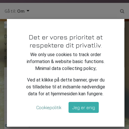
Gå til:
Om
Hjælp
Retningslinjer
Det er vores prioritet at
Dette community er for professionelle og entusiaster af
vores produkter og tjenester. Del og diskuter det bedste
respektere dit privatliv.
indhold og nye marketing ideer, opbyg din professionelle
We only use cookies to track order
profil, og bliv bedre til marketing, sammen.
information & website basic functions.
Minimal data collecting policy;
Ved at klikke på dette banner, giver du
What kinds of questions can I ask here?
os tilladelse til at indsamle nødvendige
data for at hjemmesiden kan fungere.
What should I avoid in my questions?
What should I avoid in my answers?
Cookiepolitik
Jeg er enig
Why can other people edit my
questions/answers?