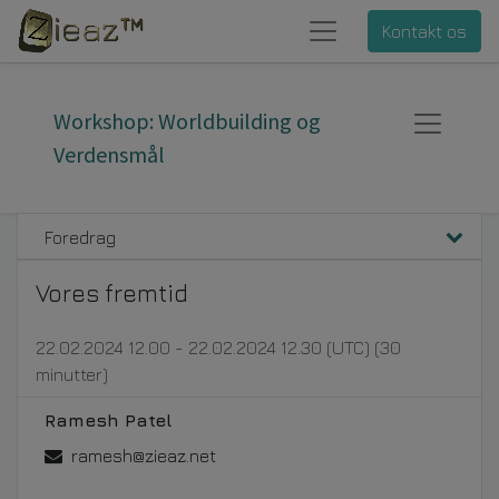
Kontakt os
Workshop: Worldbuilding og
Verdensmål
Foredrag
Vores fremtid
22.02.2024 12.00
-
22.02.2024 12.30
(
UTC
) (
30
minutter
)
Ramesh Patel
ramesh@zieaz.net