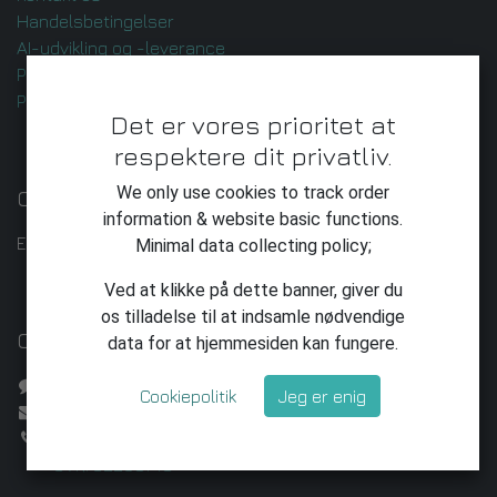
Handelsbetingelser
AI-udvikling og -leverance
Privatlivspolitik
Privatliv
Det er vores prioritet at
respektere dit privatliv.
We only use cookies to track order
Om os
information & website basic functions.
Enkeltmandsvirksomhed med ambitioner.
Minimal data collecting policy;
Ved at klikke på dette banner, giver du
os tilladelse til at indsamle nødvendige
Opret forbindelse til os
data for at hjemmesiden kan fungere.
Kontakt os
Cookiepolitik
Jeg er enig
sound@zieaz.net
+45 20 64 35 38
CVR: 32208746