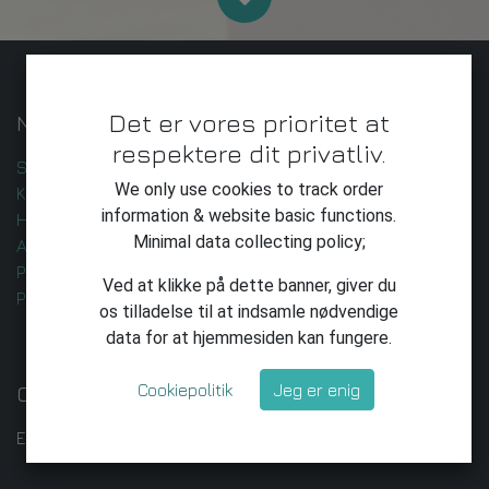
Det er vores prioritet at
Nyttige Links
respektere dit privatliv.
Startside
We only use cookies to track order
Kontakt os
information & website basic functions.
Handelsbetingelser
Minimal data collecting policy;
AI-udvikling og -leverance
Privatlivspolitik
Ved at klikke på dette banner, giver du
Privatliv
os tilladelse til at indsamle nødvendige
data for at hjemmesiden kan fungere.
Cookiepolitik
Jeg er enig
Om os
Enkeltmandsvirksomhed med ambitioner.