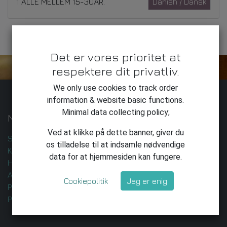
1
ALLE MELLEM 15-30ÅR.
Danish / Dansk
Det er vores prioritet at
respektere dit privatliv.
We only use cookies to track order
information & website basic functions.
Minimal data collecting policy;
Nyttige Links
Ved at klikke på dette banner, giver du
Startside
os tilladelse til at indsamle nødvendige
Kontakt os
data for at hjemmesiden kan fungere.
Handelsbetingelser
AI-udvikling og -leverance
Cookiepolitik
Jeg er enig
Privatlivspolitik
Privatliv