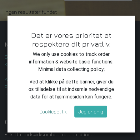
Ingen resultater fundet
Det er vores prioritet at
respektere dit privatliv.
Nyttige Links
We only use cookies to track order
Startside
information & website basic functions.
Kontakt os
Minimal data collecting policy;
Handelsbetingelser
AI-udvikling og -leverance
Ved at klikke på dette banner, giver du
Privatlivspolitik
os tilladelse til at indsamle nødvendige
Privatliv
data for at hjemmesiden kan fungere.
Cookiepolitik
Jeg er enig
Om os
Enkeltmandsvirksomhed med ambitioner.