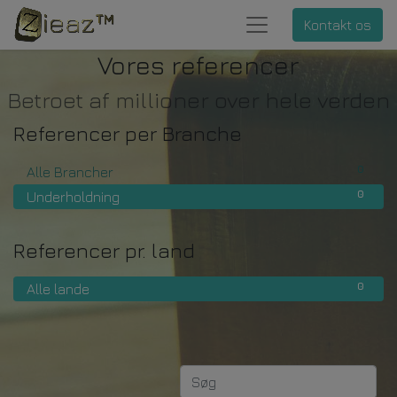
Kontakt os
Vores referencer
Betroet af millioner over hele verden
Referencer per Branche
0
Alle Brancher
0
Underholdning
Referencer pr. land
0
Alle lande