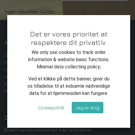
Ingen resultater fundet
Det er vores prioritet at
respektere dit privatliv.
Nyttige Links
We only use cookies to track order
Startside
information & website basic functions.
Kontakt os
Minimal data collecting policy;
Handelsbetingelser
AI-udvikling og -leverance
Ved at klikke på dette banner, giver du
Privatlivspolitik
os tilladelse til at indsamle nødvendige
Privatliv
data for at hjemmesiden kan fungere.
Cookiepolitik
Jeg er enig
Om os
Enkeltmandsvirksomhed med ambitioner.