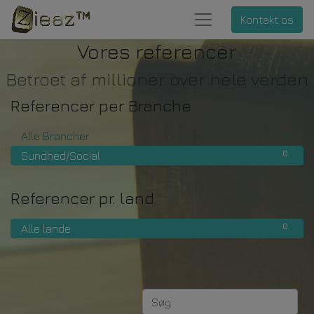
Kontakt os
Vores referencer
Betroet af millioner over hele verden
Referencer per Branche
0
Alle Brancher
0
Sundhed/Social
Referencer pr. land
0
Alle lande