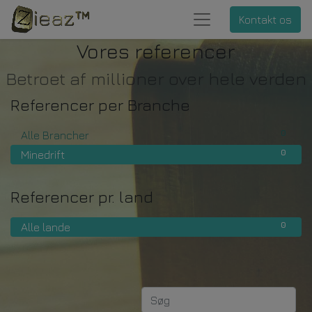
Kontakt os
Vores referencer
Betroet af millioner over hele verden
Referencer per Branche
0
Alle Brancher
0
Minedrift
Referencer pr. land
0
Alle lande