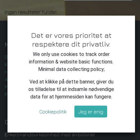
Ingen resultater fundet
Det er vores prioritet at
respektere dit privatliv.
Nyttige Links
We only use cookies to track order
Startside
information & website basic functions.
Kontakt os
Minimal data collecting policy;
Handelsbetingelser
AI-udvikling og -leverance
Ved at klikke på dette banner, giver du
Privatlivspolitik
os tilladelse til at indsamle nødvendige
Privatliv
data for at hjemmesiden kan fungere.
Cookiepolitik
Jeg er enig
Om os
Enkeltmandsvirksomhed med ambitioner.