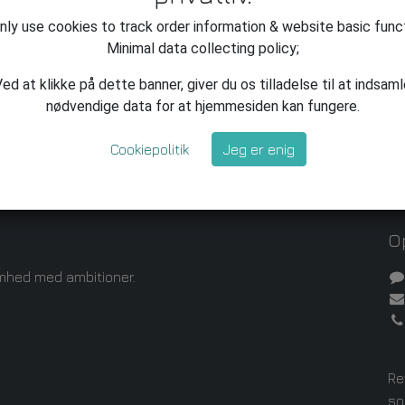
ly use cookies to track order information & website basic func
Minimal data collecting policy;
ed at klikke på dette banner, giver du os tilladelse til at indsam
nødvendige data for at hjemmesiden kan fungere.
Cookiepolitik
Jeg er enig
Op
mhed med ambitioner.
Re
so