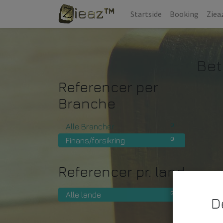
Startside
Booking
Ziea
Bet
Referencer per
Branche
0
Alle Brancher
0
Finans/forsikring
Referencer pr. land
0
Alle lande
D