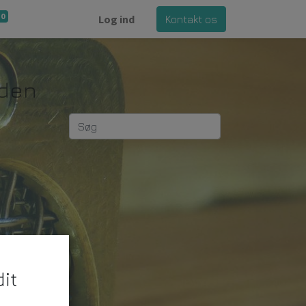
0
Log ind
Kontakt os
rden
it