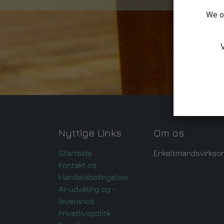
We on
V
Nyttige Links
Om os
Startside
Enkeltmandsvirkso
Kontakt os
Handelsbetingelser
AI-udvikling og -
leverance
Privatlivspolitik