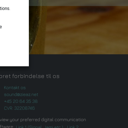
tions.
le
ret forbindelse til os
Kontakt os
sound@zieaz.net
+45 20 64 35 38
CVR: 32208746
view your preferred digital communication
ftware:
Link 1 (Signal, Jami etc.),
Link 2.