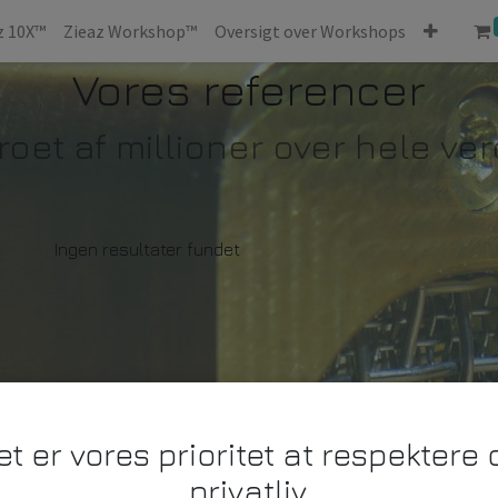
z 10X™
Zieaz Workshop™
Oversigt over Workshops
Vores referencer
roet af millioner over hele ve
Ingen resultater fundet
et er vores prioritet at respektere d
privatliv.